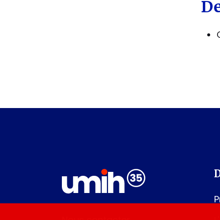
De
D
P
Nous contacter