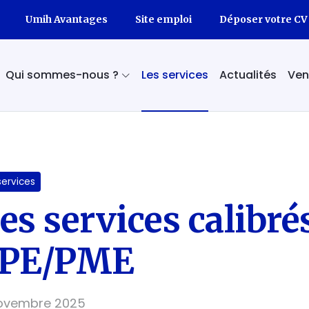
Umih Avantages
Site emploi
Déposer votre CV
Qui sommes-nous ?
Les services
Actualités
Ven
Présentation
L'équipe
services
Découvrir l'UMIH
es services calibré
PE/PME
novembre 2025